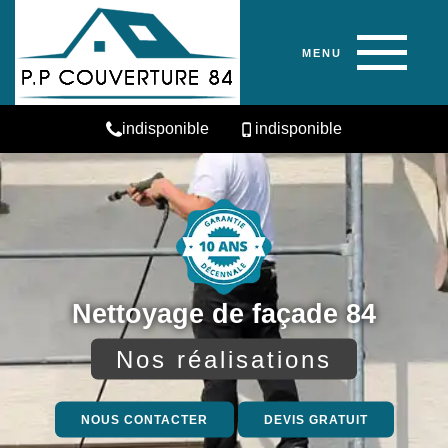
MENU
indisponible
indisponible
Nettoyage de façade 84
Nos réalisations
NOUS CONTACTER
DEVIS GRATUIT